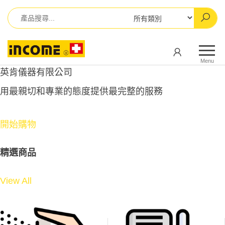
Skip
to
the
英
英
content
肯
肯
Menu
儀
英肯儀器有限公司
儀
器
器
有
用最親切和專業的態度提供最完整的服務
有
限
公
限
司
開始購物
公
司
精選商品
View All