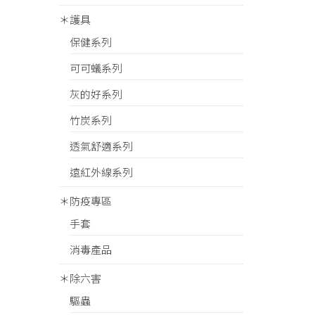
＊護具
保健系列
可可蟻系列
灰的好系列
竹炭系列
透氣舒適系列
遠紅外線系列
＊防疫專區
手套
消毒產品
＊除六害
驅蟲