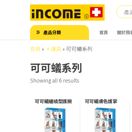
Skip
to
the
英
英
content
肯
肯
產品分類
首頁
關於我
儀
儀
器
首頁
»
＊護具
»
可可蟻系列
有
器
限
有
公
可可蟻系列
司
限
公
Showing all 6 results
司
可可蟻纏繞型護腕
可可蟻膚色護掌