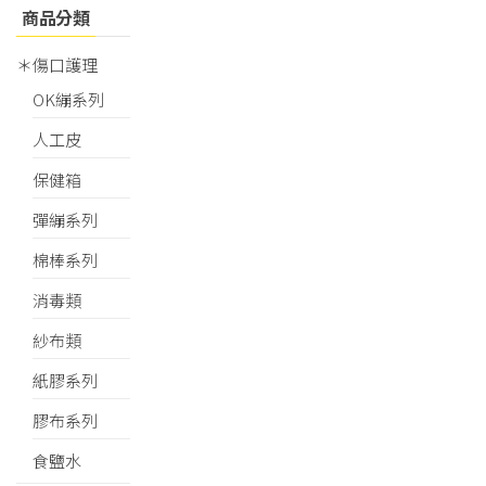
商品分類
＊傷口護理
OK繃系列
人工皮
保健箱
彈繃系列
棉棒系列
消毒類
紗布類
紙膠系列
膠布系列
食鹽水