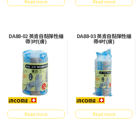
Read more
Read more
DA88-02 英肯自黏彈性繃
DA88-03 英肯自黏彈性繃
帶3吋(膚)
帶4吋(膚)
Read more
Read more