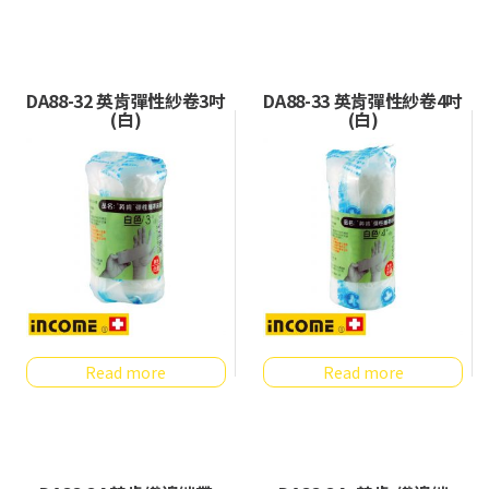
DA88-32 英肯彈性紗卷3吋
DA88-33 英肯彈性紗卷4吋
(白)
(白)
Read more
Read more