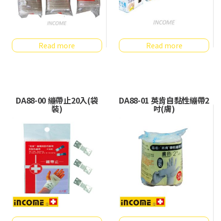
Read more
Read more
DA88-00 繃帶止20入(袋
DA88-01 英肯自黏性繃帶2
裝)
吋(膚)