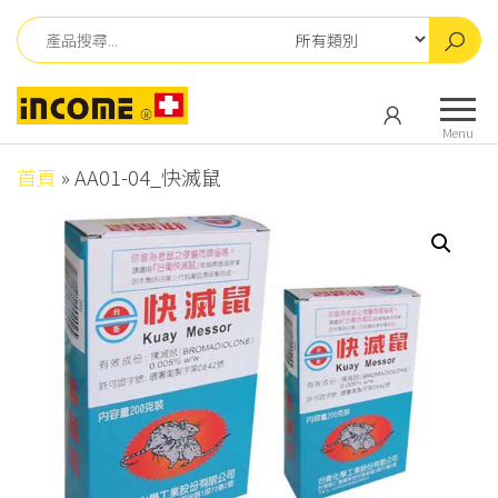
Skip
to
the
英
英
content
肯
肯
Menu
儀
儀
器
首頁
»
AA01-04_快滅鼠
器
有
有
限
公
限
司
公
司