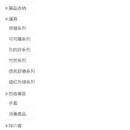
＊藥品收納
＊護具
保健系列
可可蟻系列
灰的好系列
竹炭系列
透氣舒適系列
遠紅外線系列
＊防疫專區
手套
消毒產品
＊除六害