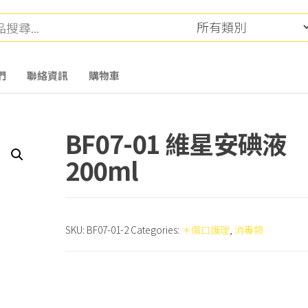
們
聯絡資訊
購物車
BF07-01 維星安碘液
200ml
SKU:
BF07-01-2
Categories:
＊傷口護理
,
消毒類