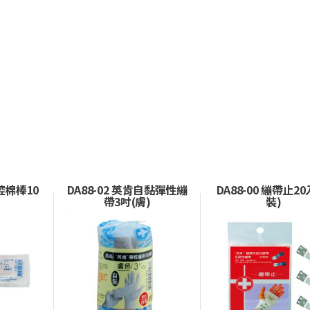
口腔棉棒10
DA88-02 英肯自黏彈性繃
DA88-00 繃帶止20
帶3吋(膚)
裝)