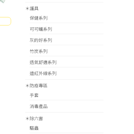
＊護具
保健系列
可可蟻系列
灰的好系列
竹炭系列
透氣舒適系列
遠紅外線系列
＊防疫專區
手套
消毒產品
＊除六害
驅蟲