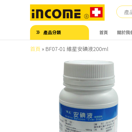
Skip
to
the
英
英
content
肯
肯
產品分類
首頁
關於我
儀
儀
器
首頁
»
BF07-01 維星安碘液200ml
有
器
限
有
公
司
限
公
司