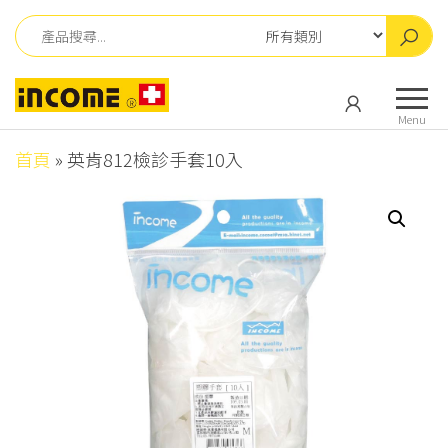
Skip
to
the
英
英
content
肯
肯
Menu
儀
儀
器
首頁
»
英肯812檢診手套10入
器
有
有
限
公
限
司
公
司