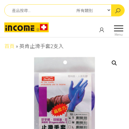
Skip
to
the
英
英
content
肯
肯
Menu
儀
儀
器
首頁
»
英肯止滑手套2支入
器
有
有
限
公
限
司
公
司