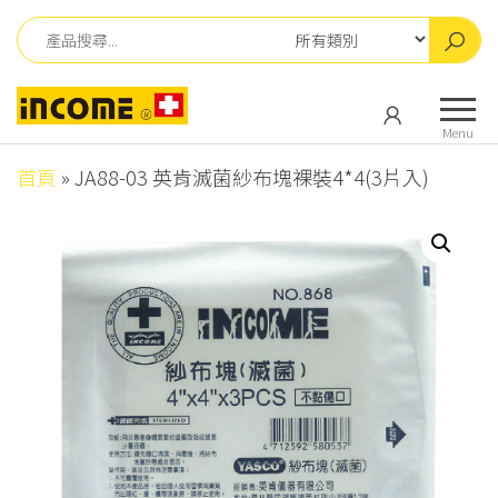
Skip
to
the
英
英
content
肯
肯
Menu
儀
儀
器
首頁
»
JA88-03 英肯滅菌紗布塊裸裝4*4(3片入)
器
有
有
限
公
限
司
公
司