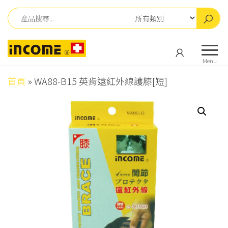
Skip
to
the
英
英
content
肯
肯
Menu
儀
儀
器
首頁
»
WA88-B15 英肯遠紅外線護膝[短]
器
有
有
限
公
限
司
公
司