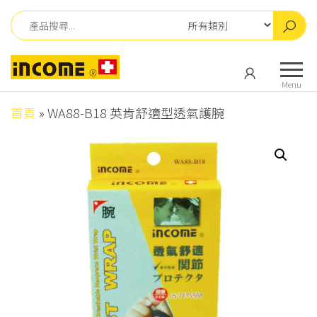
Skip
to
the
英
英
content
肯
肯
Menu
儀
儀
器
首頁
»
WA88-B18 英肯舒適型透氣護腕
器
有
有
限
公
限
司
公
司