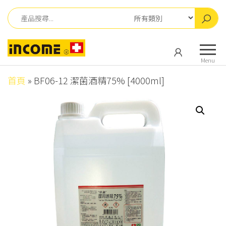
Skip
to
the
英
英
content
肯
肯
Menu
儀
儀
器
首頁
»
BF06-12 潔菌酒精75% [4000ml]
器
有
有
限
公
限
司
公
司