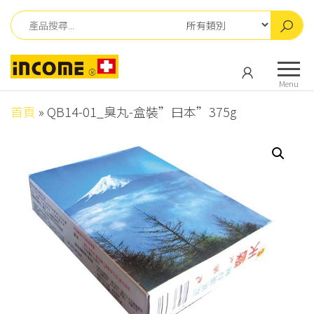
Skip
to
the
英
英
content
肯
肯
Menu
儀
儀
器
首頁
»
QB14-01_臭丸-盒裝”曰本”375g
器
有
有
限
公
限
司
公
司